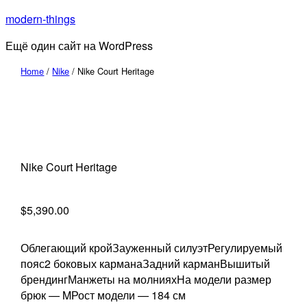
Перейти
modern-things
к
Ещё один сайт на WordPress
содержимому
Home
/
Nike
/ Nike Court Heritage
Nike Court Heritage
$
5,390.00
Облегающий кройЗауженный силуэтРегулируемый
пояс2 боковых карманаЗадний карманВышитый
брендингМанжеты на молнияхНа модели размер
брюк — MРост модели — 184 см