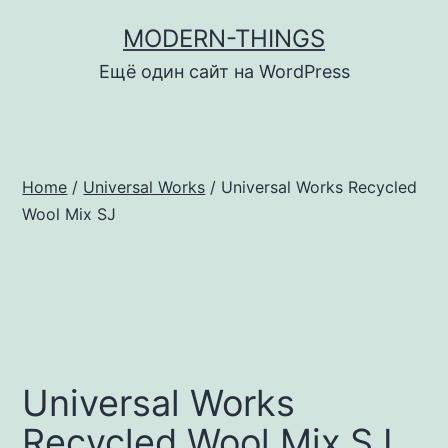
Перейти
MODERN-THINGS
к
Ещё один сайт на WordPress
содержимому
Home
/
Universal Works
/ Universal Works Recycled
Wool Mix SJ
Universal Works
Recycled Wool Mix SJ